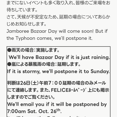
までにないイベントも多く取り入れ、皆様のご来場をお
待ちしています。
さて、天候が不安定なため、延期の場合についてあらか
じめお知らせします。
Jamboree Bazaar Day will come soon! But if
the Typhoon comes, we’ll postpone it.
●雨天の場合：実施します。
We’ll have Bazaar Day if it is just raining.
●嵐による暴風雨の場合：延期します。
If it is stormy, we’ll postpone it to Sunday.
判断は26日（土）午前７：００延期の場合のみメール
にて連絡します。また、FELICEﾎｰﾑﾍﾟｰｼﾞ上にも掲示
しますのでご覧ください。
We’ll email you if it will be postponed by
th
7:00am Sat. Oct. 26
.