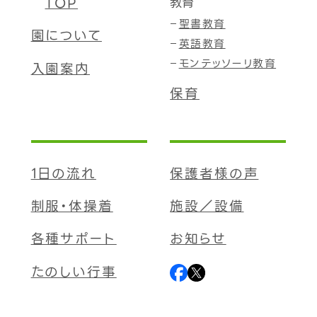
TOP
教育
聖書教育
園について
英語教育
モンテッソーリ教育
入園案内
保育
1日の流れ
保護者様の声
制服・体操着
施設／設備
各種サポート
お知らせ
たのしい行事