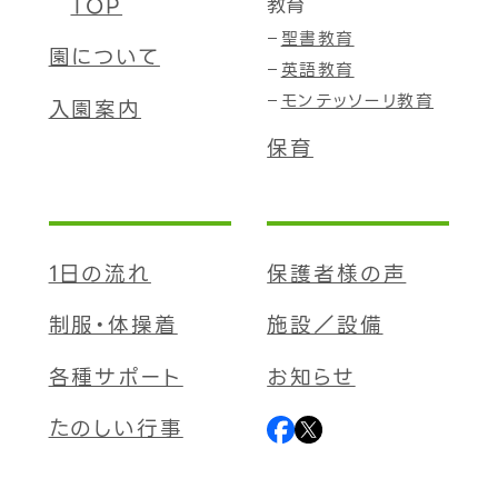
TOP
教育
聖書教育
園について
英語教育
モンテッソーリ教育
入園案内
保育
1日の流れ
保護者様の声
制服・体操着
施設／設備
各種サポート
お知らせ
たのしい行事