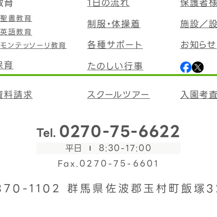
教育
1日の流れ
保護者
聖書教育
制服・体操着
施設／
英語教育
各種サポート
お知らせ
モンテッソーリ教育
保育
たのしい行事
資料請求
スクールツアー
入園考
0270-75-6622
Tel.
平日
8:30-17:00
Fax.0270-75-6601
370-1102
群馬県佐波郡玉村町飯塚3