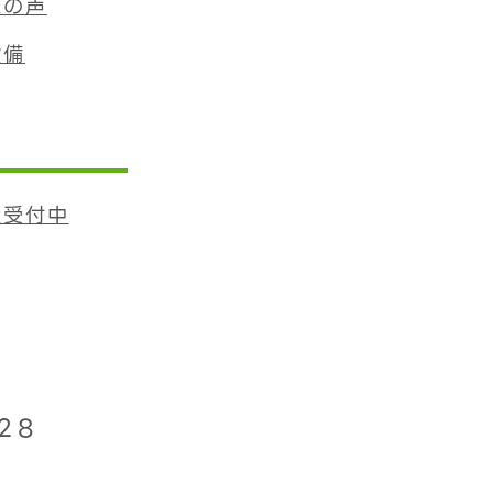
様の声
設備
査受付中
28