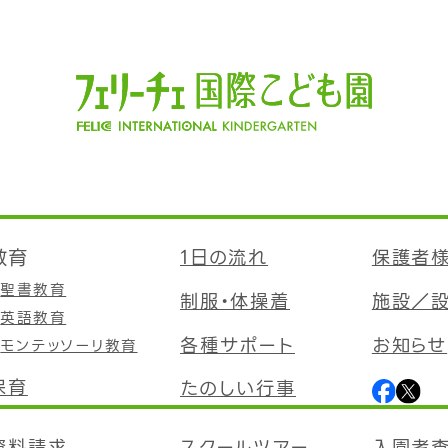
教育
1日の流れ
保護者
聖書教育
制服・体操着
施設／
英語教育
各種サポート
お知らせ
モンテッソーリ教育
保育
たのしい行事
資料請求
スクールツアー
入園考