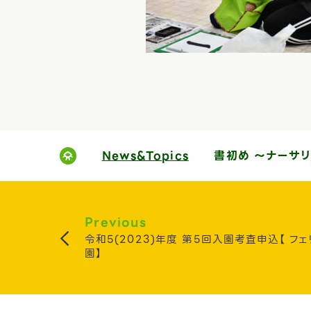
News&Topics
書初め ～ナーサ
Previous
令和5(2023)年度 第5回入園考査申込【 フ
園】