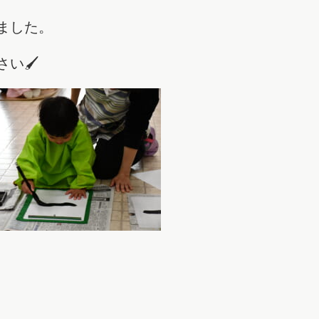
ました。
い🖌