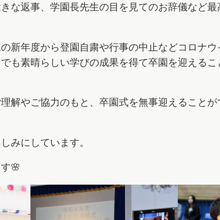
大きな返事、学園長先生の目を見てのお辞儀など最
。
児の新年度から登園自粛や行事の中止などコロナウ
中でも
素晴らしい学びの成果を得て卒園を迎えるこ
ご理解やご協力のもと、卒園式を無事迎えることが
楽しみにしています。
す🌸