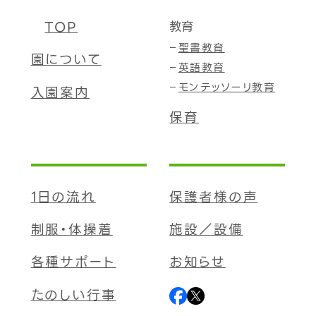
TOP
教育
聖書教育
園について
英語教育
モンテッソーリ教育
入園案内
保育
1日の流れ
保護者様の声
制服・体操着
施設／設備
各種サポート
お知らせ
たのしい行事