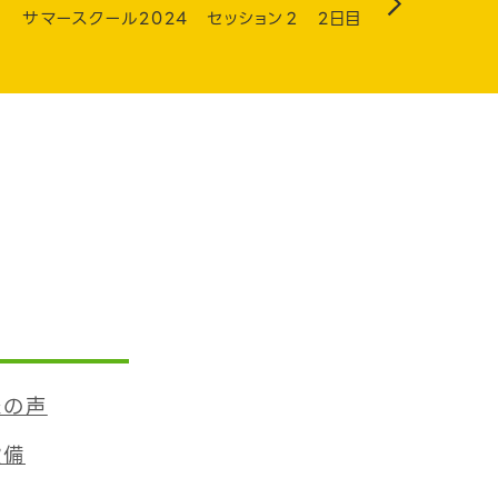
サマースクール2024 セッション２ 2日目
様の声
設備