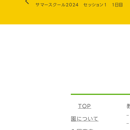
サマースクール2024 セッション１ １日目
TOP
園について