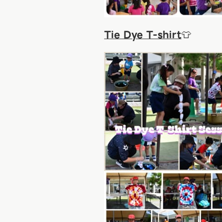
Tie Dye T-shirt
👕