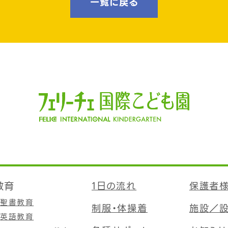
一覧に戻る
教育
1日の流れ
保護者
聖書教育
制服・体操着
施設／
英語教育