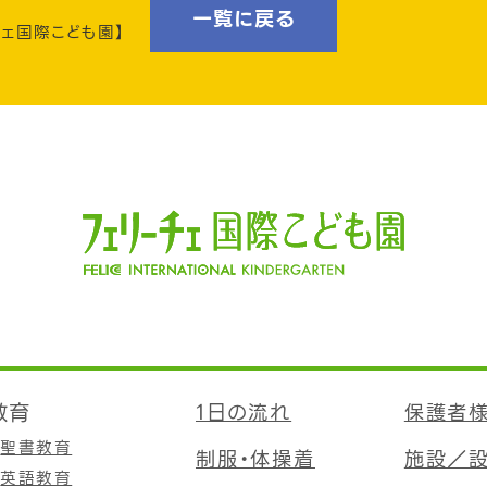
一覧に戻る
チェ国際こども園】
教育
1日の流れ
保護者
聖書教育
制服・体操着
施設／
英語教育