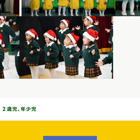
 ２歳児、年少児